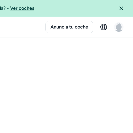
ida?
-
Ver coches
Anuncia tu coche