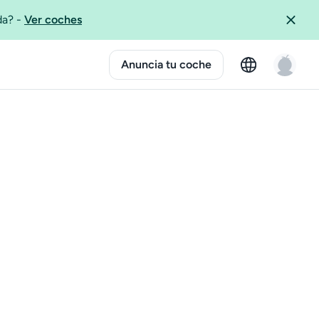
ida?
-
Ver coches
Anuncia tu coche