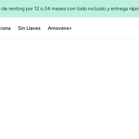
 de renting por 12 o 24 meses con todo incluido y entrega ráp
iona
Sin Llaves
Amovens+