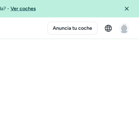
ida?
-
Ver coches
Anuncia tu coche