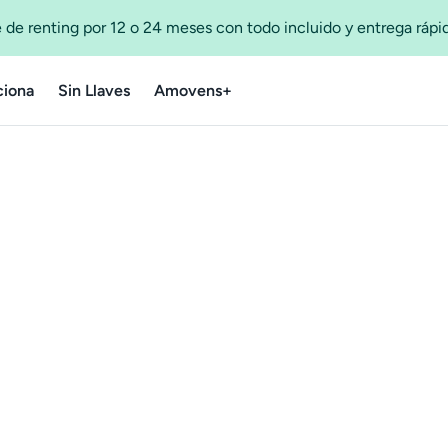
 de renting por 12 o 24 meses con todo incluido y entrega ráp
iona
Sin Llaves
Amovens+