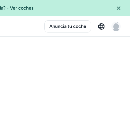
ida?
-
Ver coches
Anuncia tu coche