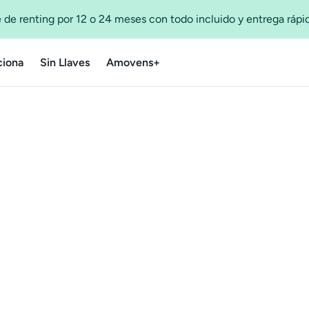
 de renting por 12 o 24 meses con todo incluido y entrega ráp
iona
Sin Llaves
Amovens+