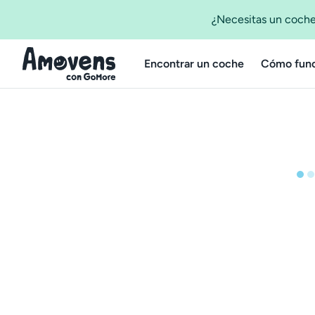
¿Necesitas un coche
Encontrar un coche
Cómo func