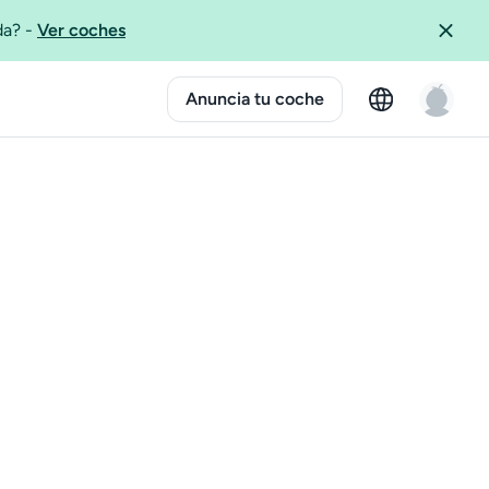
ida?
-
Ver coches
Anuncia tu coche