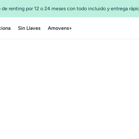
 de renting por 12 o 24 meses con todo incluido y entrega ráp
iona
Sin Llaves
Amovens+