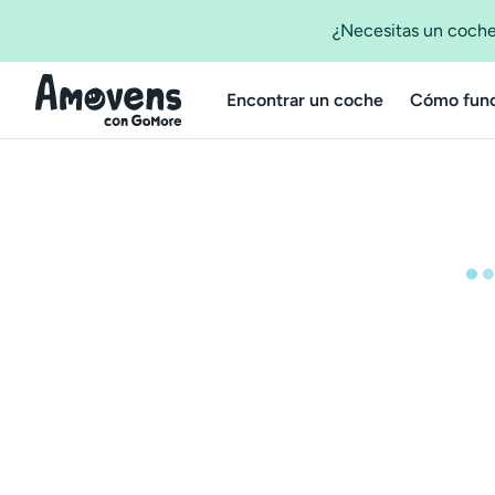
¿Necesitas un coche
Encontrar un coche
Cómo func