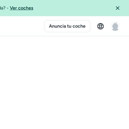
ida?
-
Ver coches
Anuncia tu coche