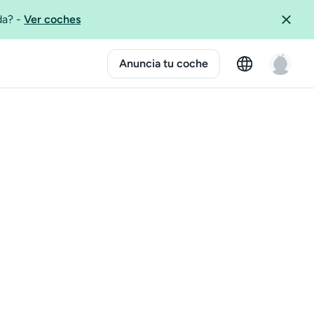
ida?
-
Ver coches
Anuncia tu coche