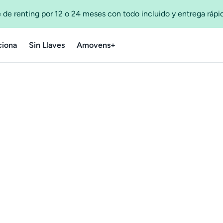
 de renting por 12 o 24 meses con todo incluido y entrega ráp
iona
Sin Llaves
Amovens+