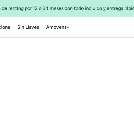
 de renting por 12 o 24 meses con todo incluido y entrega ráp
iona
Sin Llaves
Amovens+