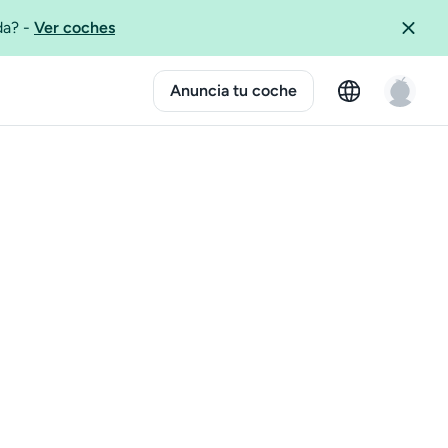
ida?
-
Ver coches
Anuncia tu coche