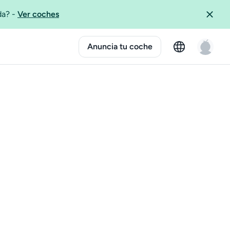
ida?
-
Ver coches
Anuncia tu coche