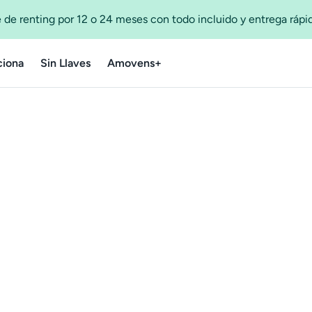
 de renting por 12 o 24 meses con todo incluido y entrega ráp
iona
Sin Llaves
Amovens+