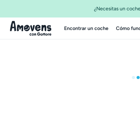
¿Necesitas un coche
Encontrar un coche
Cómo func