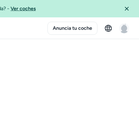
ida?
-
Ver coches
Anuncia tu coche