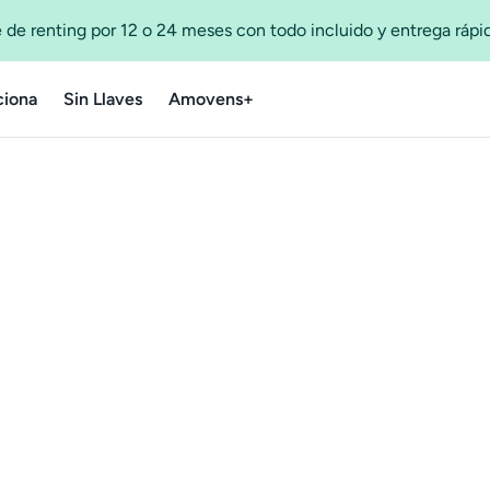
 de renting por 12 o 24 meses con todo incluido y entrega ráp
iona
Sin Llaves
Amovens+