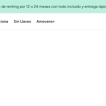
 de renting por 12 o 24 meses con todo incluido y entrega ráp
iona
Sin Llaves
Amovens+