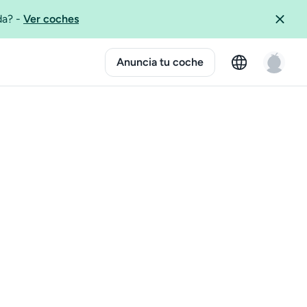
ida?
-
Ver coches
Anuncia tu coche