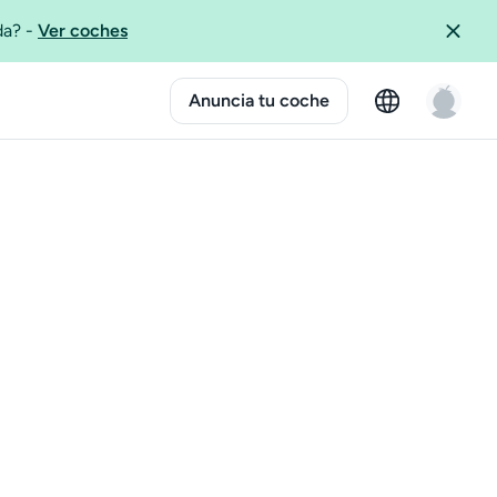
ida?
-
Ver coches
Anuncia tu coche