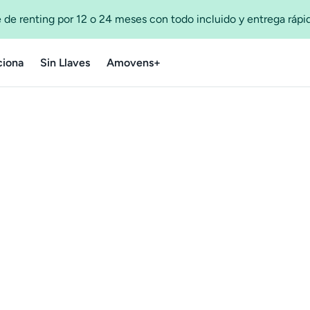
 de renting por 12 o 24 meses con todo incluido y entrega ráp
iona
Sin Llaves
Amovens+