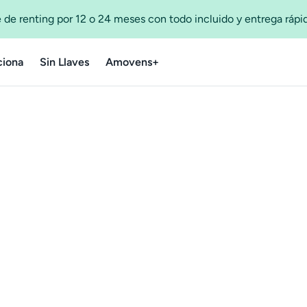
 de renting por 12 o 24 meses con todo incluido y entrega ráp
iona
Sin Llaves
Amovens+