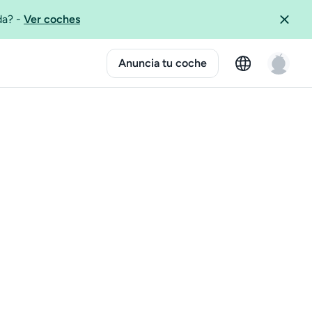
ida?
-
Ver coches
Anuncia tu coche