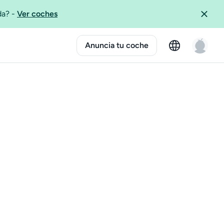
ida?
-
Ver coches
Anuncia tu coche