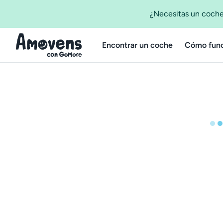
¿Necesitas un coche
Encontrar un coche
Cómo func