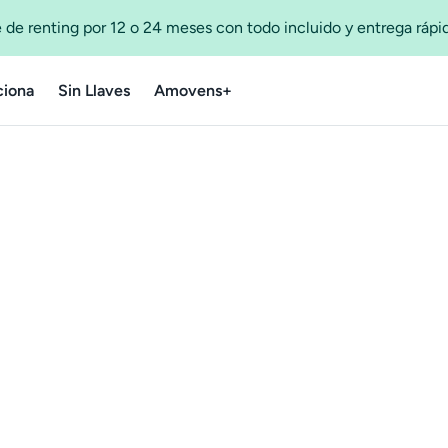
 de renting por 12 o 24 meses con todo incluido y entrega ráp
iona
Sin Llaves
Amovens+