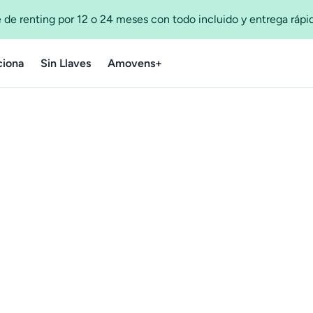
 de renting por 12 o 24 meses con todo incluido y entrega ráp
iona
Sin Llaves
Amovens+