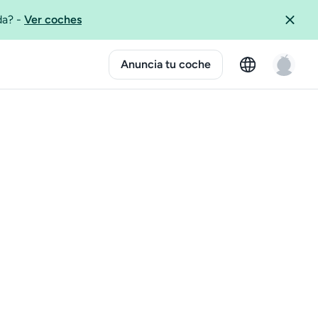
ida?
-
Ver coches
Anuncia tu coche