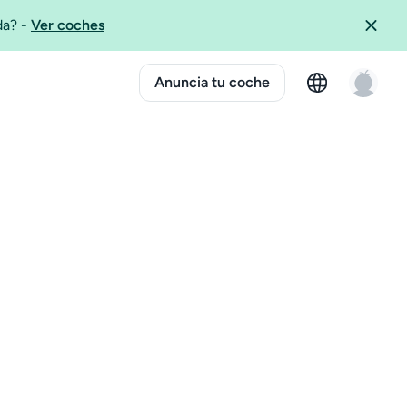
ida?
-
Ver coches
Anuncia tu coche