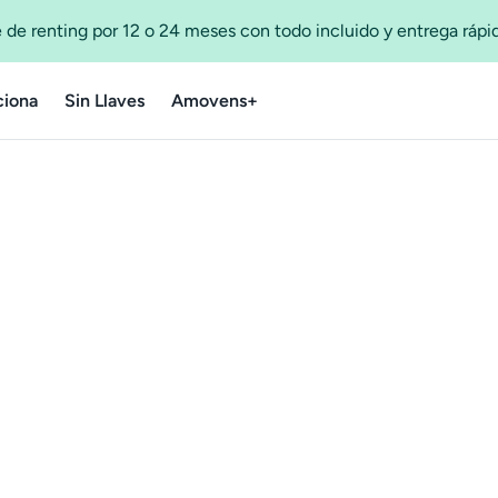
 de renting por 12 o 24 meses con todo incluido y entrega ráp
iona
Sin Llaves
Amovens+