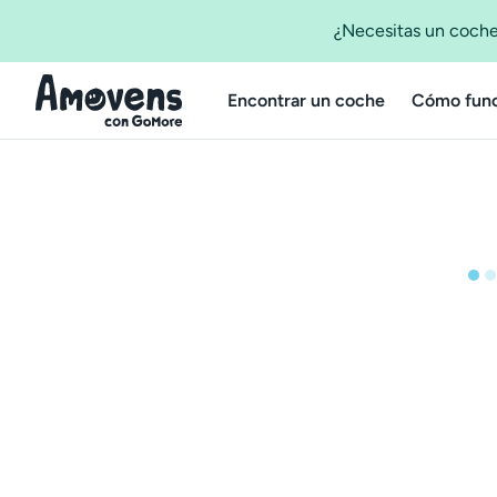
¿Necesitas un coche
Encontrar un coche
Cómo func