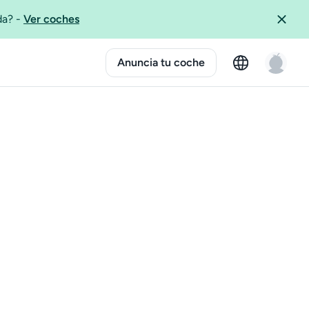
ida?
-
Ver coches
Anuncia tu coche