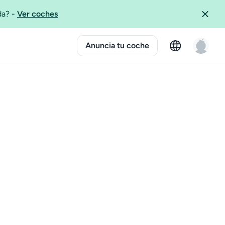
ida?
-
Ver coches
Anuncia tu coche