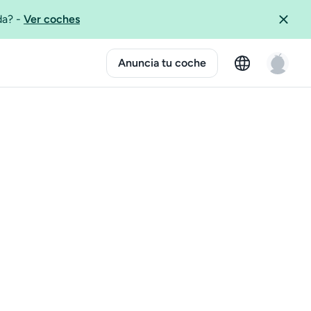
ida?
-
Ver coches
Anuncia tu coche