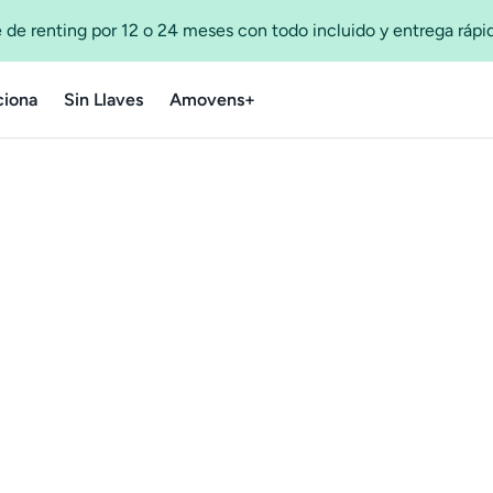
 de renting por 12 o 24 meses con todo incluido y entrega ráp
iona
Sin Llaves
Amovens+