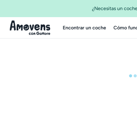
¿Necesitas un coche
Encontrar un coche
Cómo func