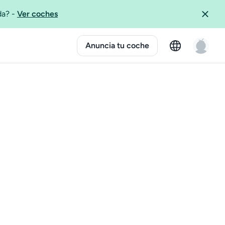
ida?
-
Ver coches
Anuncia tu coche