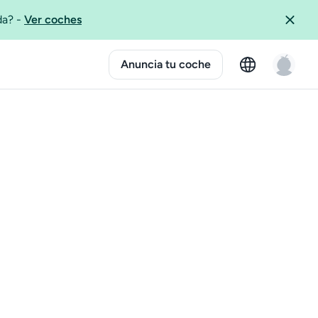
ida?
-
Ver coches
Anuncia tu coche