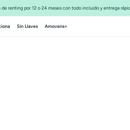
 de renting por 12 o 24 meses con todo incluido y entrega ráp
iona
Sin Llaves
Amovens+