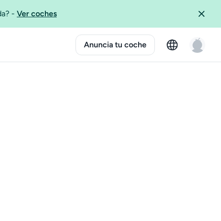
ida?
-
Ver coches
Anuncia tu coche