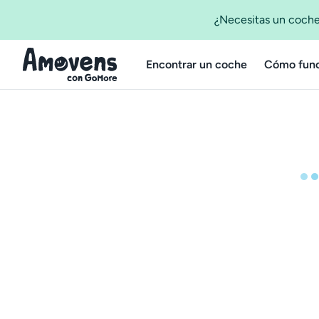
¿Necesitas un coche
Encontrar un coche
Cómo func