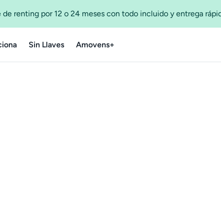
 de renting por 12 o 24 meses con todo incluido y entrega ráp
iona
Sin Llaves
Amovens+