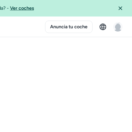
ida?
-
Ver coches
Anuncia tu coche