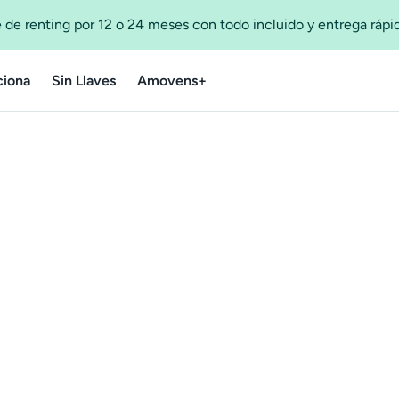
 de renting por 12 o 24 meses con todo incluido y entrega ráp
iona
Sin Llaves
Amovens+