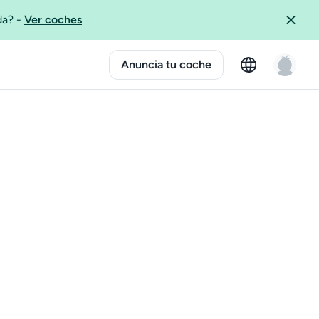
ida?
-
Ver coches
Anuncia tu coche