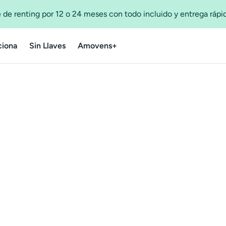
 de renting por 12 o 24 meses con todo incluido y entrega ráp
iona
Sin Llaves
Amovens+