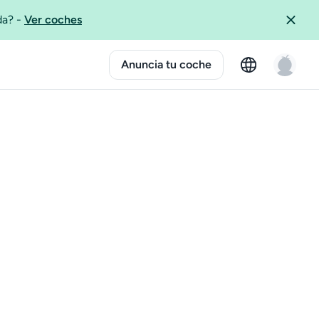
ida?
-
Ver coches
Anuncia tu coche