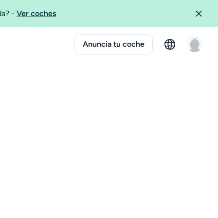
ida?
-
Ver coches
Anuncia tu coche