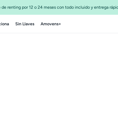
 de renting por 12 o 24 meses con todo incluido y entrega ráp
iona
Sin Llaves
Amovens+