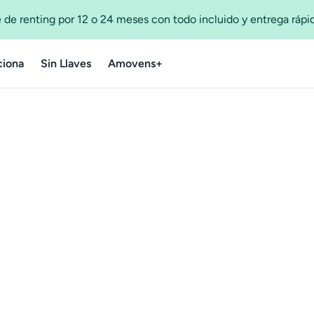
 de renting por 12 o 24 meses con todo incluido y entrega ráp
iona
Sin Llaves
Amovens+