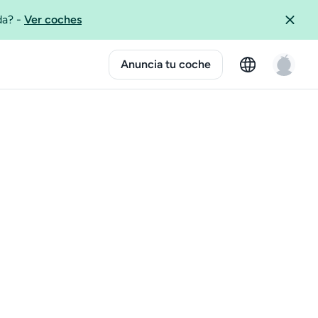
ida?
-
Ver coches
Anuncia tu coche