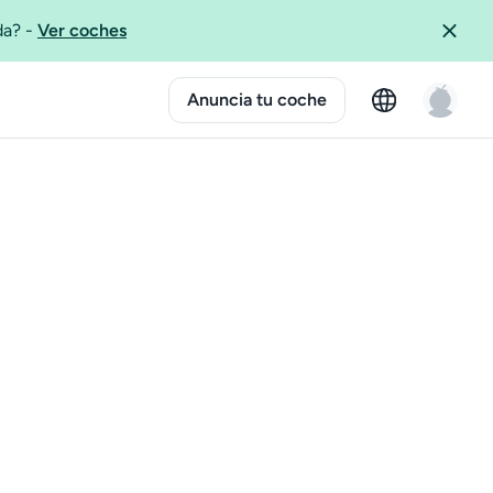
ida?
-
Ver coches
Anuncia tu coche