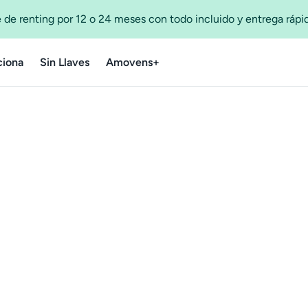
 de renting por 12 o 24 meses con todo incluido y entrega ráp
iona
Sin Llaves
Amovens+