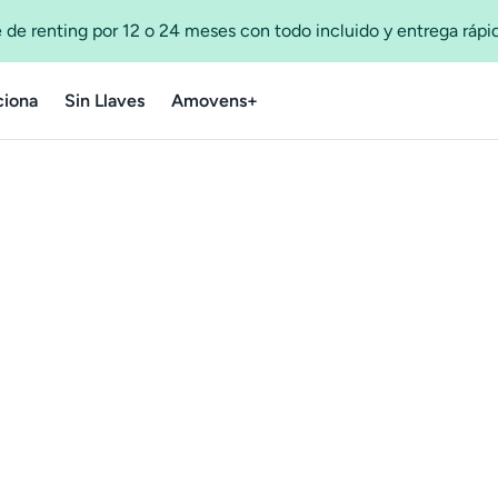
 de renting por 12 o 24 meses con todo incluido y entrega ráp
iona
Sin Llaves
Amovens+