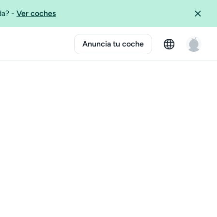
ida?
-
Ver coches
Anuncia tu coche