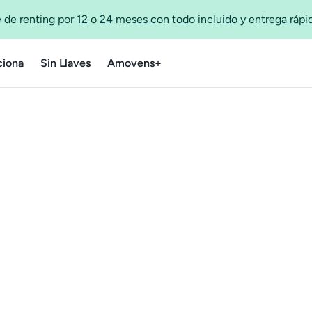
 de renting por 12 o 24 meses con todo incluido y entrega ráp
iona
Sin Llaves
Amovens+