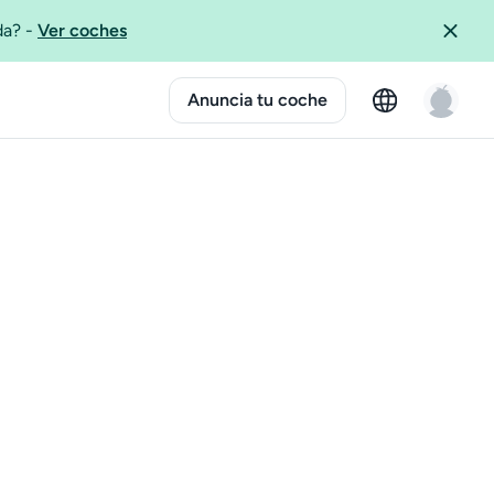
ida?
-
Ver coches
Anuncia tu coche