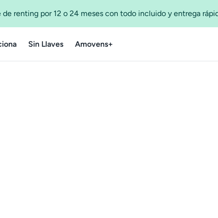
 de renting por 12 o 24 meses con todo incluido y entrega ráp
iona
Sin Llaves
Amovens+