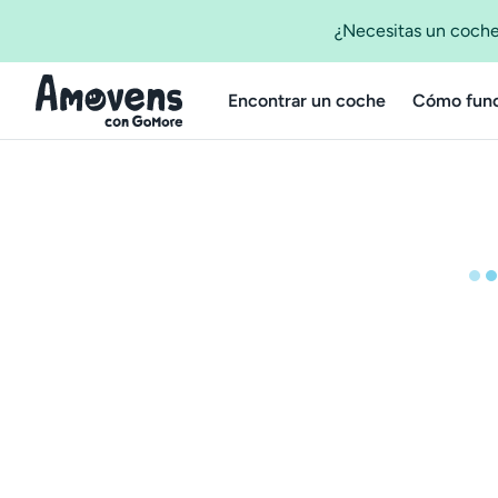
¿Necesitas un coche
Encontrar un coche
Cómo func