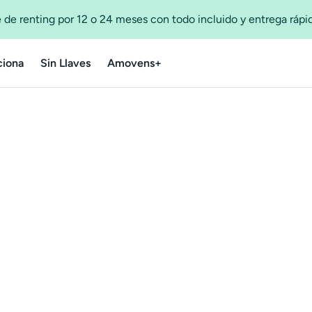
 de renting por 12 o 24 meses con todo incluido y entrega ráp
iona
Sin Llaves
Amovens+