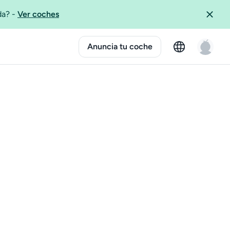
ida?
-
Ver coches
Anuncia tu coche