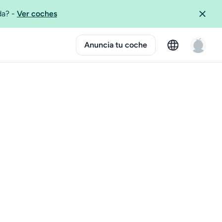
ida?
-
Ver coches
Anuncia tu coche