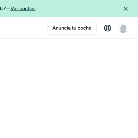
ida?
-
Ver coches
Anuncia tu coche