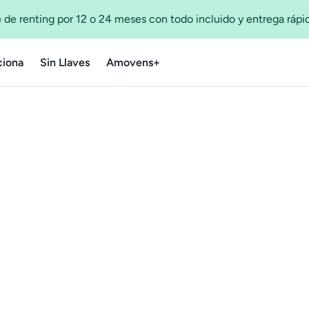
 de renting por 12 o 24 meses con todo incluido y entrega ráp
iona
Sin Llaves
Amovens+