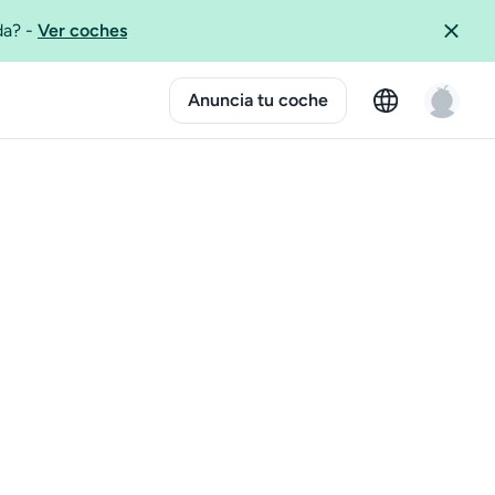
ida?
-
Ver coches
Anuncia tu coche