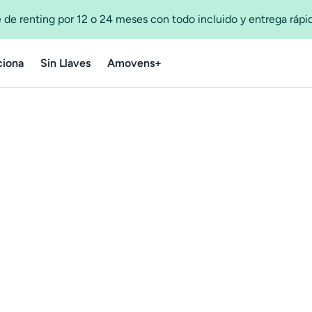
 de renting por 12 o 24 meses con todo incluido y entrega ráp
iona
Sin Llaves
Amovens+