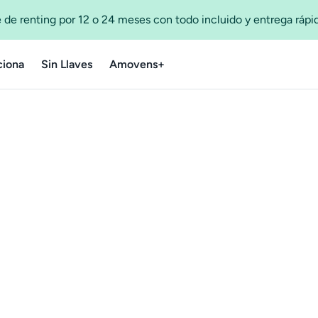
 de renting por 12 o 24 meses con todo incluido y entrega ráp
iona
Sin Llaves
Amovens+