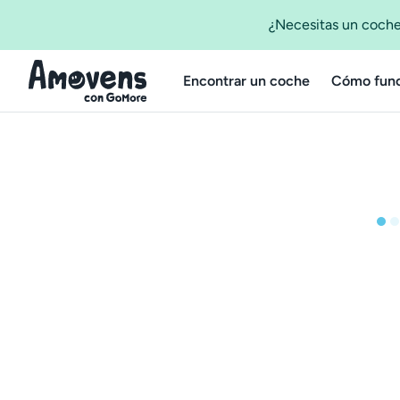
¿Necesitas un coche
Encontrar un coche
Cómo func