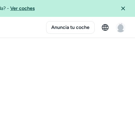
ida?
-
Ver coches
Anuncia tu coche