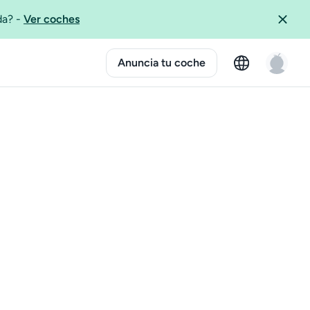
ida?
-
Ver coches
Anuncia tu coche