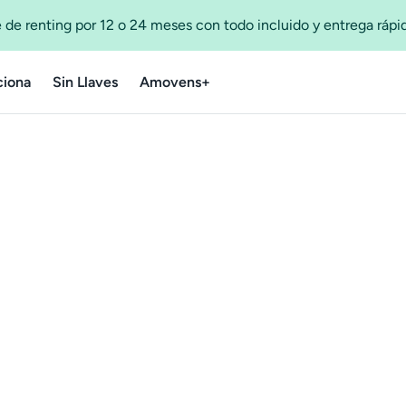
 de renting por 12 o 24 meses con todo incluido y entrega ráp
iona
Sin Llaves
Amovens+