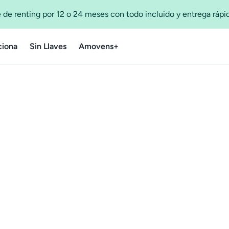
 de renting por 12 o 24 meses con todo incluido y entrega ráp
iona
Sin Llaves
Amovens+