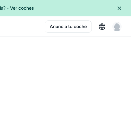
ida?
-
Ver coches
Anuncia tu coche