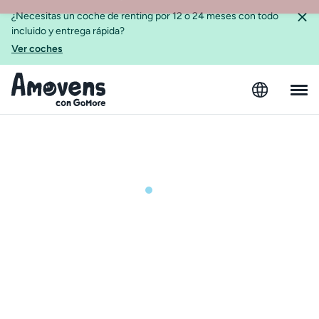
¿Necesitas un coche de renting por 12 o 24 meses con todo
incluido y entrega rápida?
Ver coches