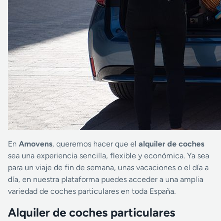
En
Amovens
, queremos hacer que el
alquiler de coches
sea una experiencia sencilla, flexible y económica. Ya sea
para un viaje de fin de semana, unas vacaciones o el día a
día, en nuestra plataforma puedes acceder a una amplia
variedad de coches particulares en toda España.
Alquiler de coches particulares