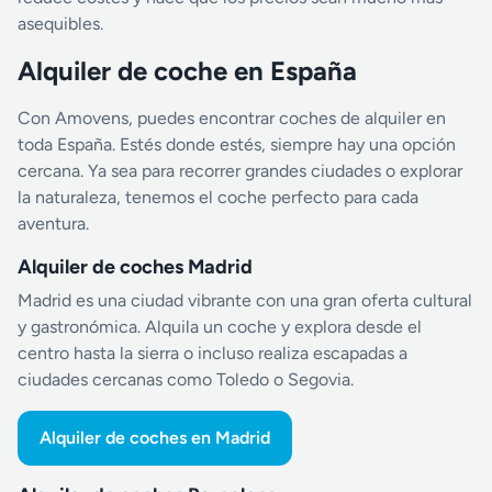
asequibles.
Alquiler de coche en España
Con Amovens, puedes encontrar coches de alquiler en
toda España. Estés donde estés, siempre hay una opción
cercana. Ya sea para recorrer grandes ciudades o explorar
la naturaleza, tenemos el coche perfecto para cada
aventura.
Alquiler de coches Madrid
Madrid es una ciudad vibrante con una gran oferta cultural
y gastronómica. Alquila un coche y explora desde el
centro hasta la sierra o incluso realiza escapadas a
ciudades cercanas como Toledo o Segovia.
Alquiler de coches en Madrid