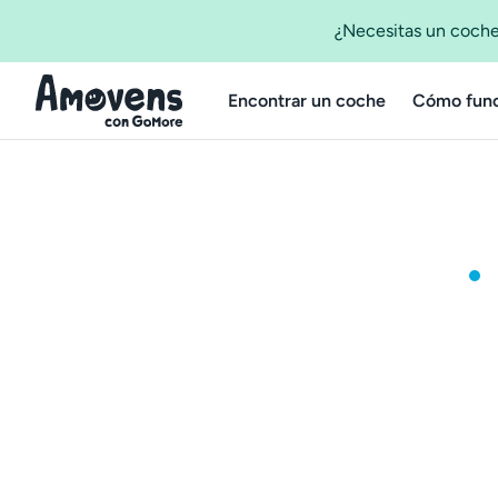
¿Necesitas un coche
Encontrar un coche
Cómo func