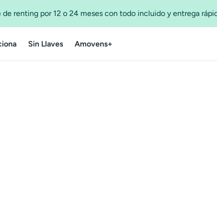
 de renting por 12 o 24 meses con todo incluido y entrega ráp
iona
Sin Llaves
Amovens+