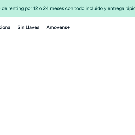
 de renting por 12 o 24 meses con todo incluido y entrega ráp
iona
Sin Llaves
Amovens+