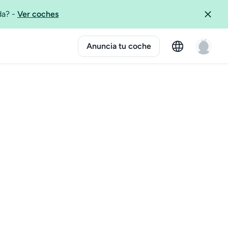
ida?
-
Ver coches
Anuncia tu coche