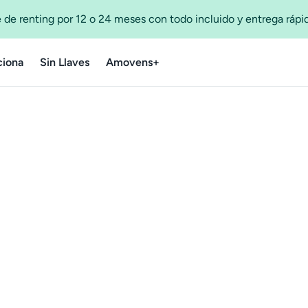
 de renting por 12 o 24 meses con todo incluido y entrega ráp
iona
Sin Llaves
Amovens+