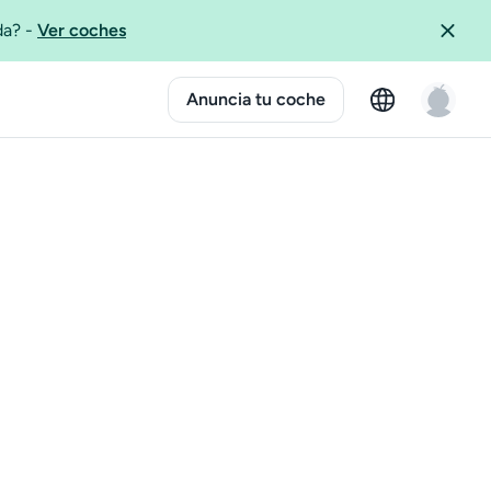
ida?
-
Ver coches
Anuncia tu coche