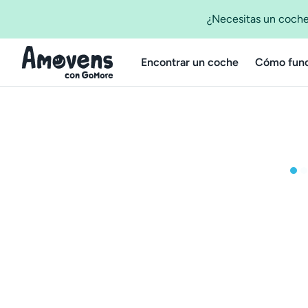
¿Necesitas un coche
Encontrar un coche
Cómo func