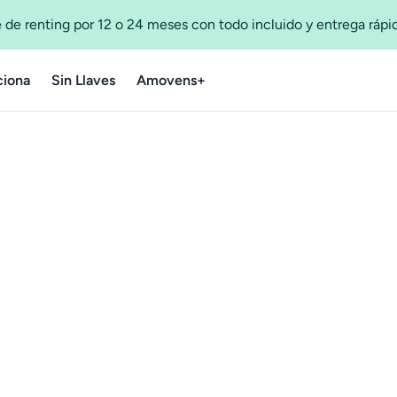
 de renting por 12 o 24 meses con todo incluido y entrega ráp
iona
Sin Llaves
Amovens+